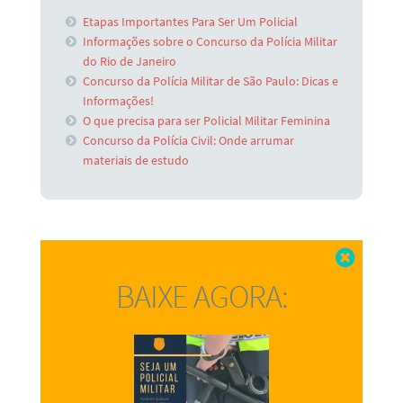
Etapas Importantes Para Ser Um Policial
Informações sobre o Concurso da Polícia Militar
do Rio de Janeiro
Concurso da Polícia Militar de São Paulo: Dicas e
Informações!
O que precisa para ser Policial Militar Feminina
Concurso da Polícia Civil: Onde arrumar
materiais de estudo
Fechar
BAIXE AGORA: